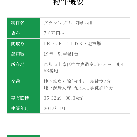
物件概要
物件名
グランレブリー御所西Ⅱ
賃料
7.0万円～
間取り
1Ｋ・2Ｋ・1ＬＤＫ・駐車場
部屋数
19室・駐車場1台
所在地
京都市上京区中立売通室町西入三丁町4
68番地
交通
地下鉄烏丸線「今出川」駅徒歩7分
地下鉄烏丸線「丸太町」駅徒歩12分
専有面積
35.32㎡～38.34㎡
建築年月
2017年1月