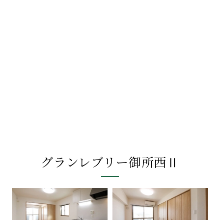
グランレブリー御所西Ⅱ